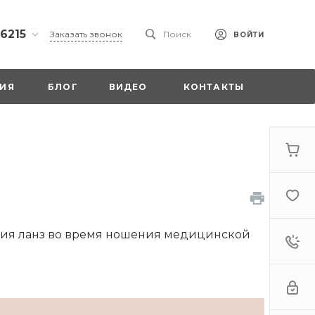
 6215
Заказать звонок
Поиск
ВОЙТИ
ская
ИЯ
БЛОГ
ВИДЕО
КОНТАКТЫ
ы со
00
. 18,
ния ланз во время ношения медицинской
а
стка»