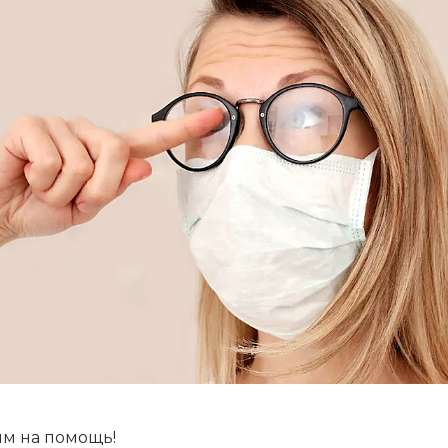
+7 (926) 092 4274
г. Королёв, пр-т
Космонавтов, д.15, 
"САТУРН", 1 этаж, пом
(0-9)
Пн-Пт: 10:00-19:45
Сб: 10:00-19:30
Вс: 10:00-19:00
1 мая: 10:00-19:00
9 мая: 10:00-19:00
м на помощь!