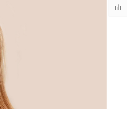
ТЦ
. IV-