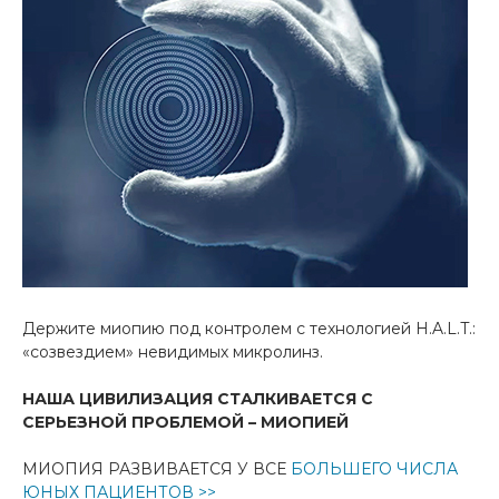
Держите миопию под контролем c технологией H.A.L.T.:
«созвездием» невидимых микролинз.
НАША ЦИВИЛИЗАЦИЯ СТАЛКИВАЕТСЯ
С
СЕРЬЕЗНОЙ ПРОБЛЕМОЙ – МИОПИЕЙ
МИОПИЯ РАЗВИВАЕТСЯ У ВСЕ
БОЛЬШЕГО ЧИСЛА
ЮНЫХ ПАЦИЕНТОВ
>>