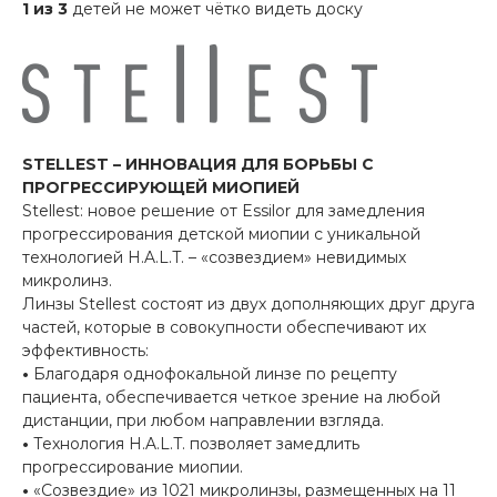
1 из 3
детей не может чётко видеть доску
STELLEST – ИННОВАЦИЯ ДЛЯ БОРЬБЫ
С
ПРОГРЕССИРУЮЩЕЙ МИОПИЕЙ
Stellest: новое решение от Essilor для замедления
прогрессирования детской миопии с уникальной
технологией H.A.L.T. – «созвездием» невидимых
микролинз.
Линзы Stellest состоят из двух дополняющих друг друга
частей, которые в совокупности обеспечивают их
эффективность:
•
Благодаря однофокальной линзе по рецепту
пациента, обеспечивается четкое зрение на любой
дистанции, при любом направлении взгляда.
•
Технология H.A.L.T. позволяет замедлить
прогрессирование миопии.
•
«Созвездие» из 1021 микролинзы, размещенных на 11