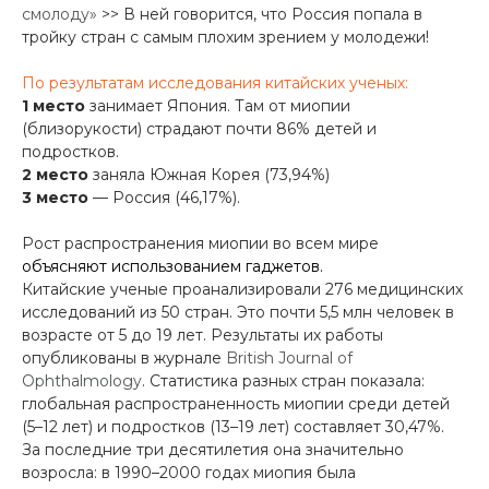
смолоду»
>> В ней говорится, что Россия попала в
тройку стран с самым плохим зрением у молодежи!
По результатам исследования китайских ученых:
1 место
занимает Япония. Там от миопии
(близорукости) страдают почти 86% детей и
подростков.
2 место
заняла Южная Корея (73,94%)
3 место
— Россия (46,17%).
Рост распространения миопии во всем мире
объясняют использованием гаджетов
.
Китайские ученые проанализировали 276 медицинских
исследований из 50 стран. Это почти 5,5 млн человек в
возрасте от 5 до 19 лет. Результаты их работы
опубликованы в журнале
British Journal of
Ophthalmology
. Статистика разных стран показала:
глобальная распространенность миопии среди детей
(5–12 лет) и подростков (13–19 лет) составляет 30,47%.
За последние три десятилетия она значительно
возросла: в 1990–2000 годах миопия была