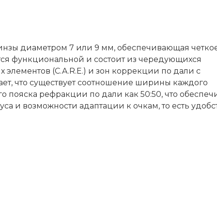
 линзы диаметром 7 или 9 мм, обеспечивающая четко
тся функциональной и состоит из чередующихся
лементов (C.A.R.E.) и зон коррекции по дали с
ает, что существует соотношение ширины каждого
 пояска рефракции по дали как 50:50, что обеспеч
а и возможности адаптации к очкам, то есть удобс