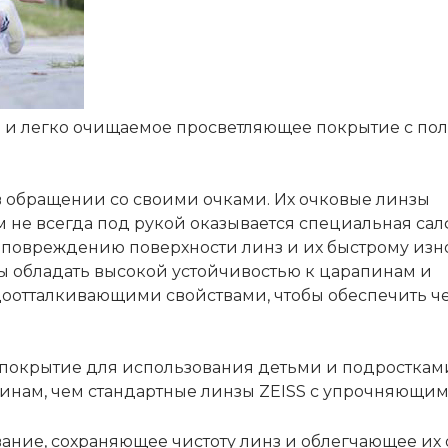
е и легко очищаемое просветляющее покрытие с по
в обращении со своими очками. Их очковые линзы
ом не всегда под рукой оказывается специальная сал
т повреждению поверхности линз и их быстрому изно
ы обладать высокой устойчивостью к царапинам и
водоотталкивающими свойствами, чтобы обеспечить ч
ое покрытие для использования детьми и подросткам
апинам, чем стандартные линзы ZEISS с упрочняющи
вание, сохраняющее чистоту линз и облегчающее их 