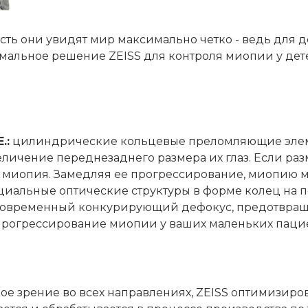
сть они увидят мир максимально четко - ведь для 
имальное решение ZEISS для контроля миопии у дет
.:
цилиндрические кольцевые преломляющие эле
личение переднезаднего размера их глаз. Если ра
ая миопия. Замедляя ее прогрессирование, миопию 
циальные оптические структуры в форме колец на п
одновременный конкурирующий дефокус, предотвр
прогрессирование миопии у ваших маленьких пацие
ое зрение во всех направлениях, ZEISS оптимизиро