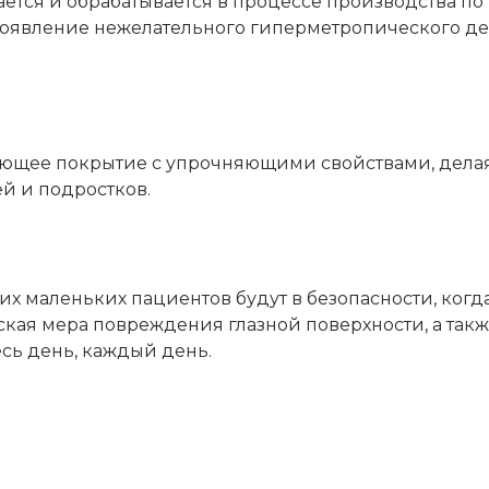
ется и обрабатывается в процессе производства по 
 появление нежелательного гиперметропического д
яющее покрытие с упрочняющими свойствами, дела
й и подростков.
ших маленьких пациентов будут в безопасности, когд
ская мера повреждения глазной поверхности, а так
есь день, каждый день.