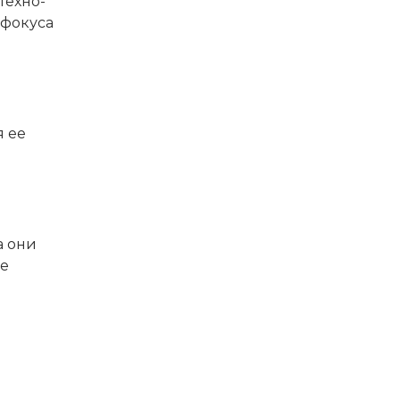
техно-
ефокуса
я ее
а они
же