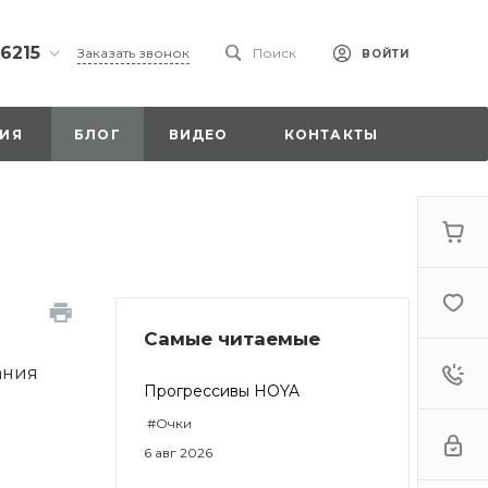
 6215
Заказать звонок
Поиск
ВОЙТИ
ская
ИЯ
БЛОГ
ВИДЕО
КОНТАКТЫ
ы со
00
Самые читаемые
. 18,
а
ания
стка»
Прогрессивы HOYA
#Очки
6 авг 2026