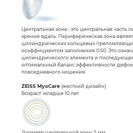
Центральная зона - это центральная часть
зрение вдаль. Периферическая зона являе
цилиндрических кольцевых преломляющих э
коэффициентом заполнения 0.50. Это означ
цилиндрического элемента и последующего
оптимальный баланс эффективности дефокус
повседневного ношения.
ZEISS MyoCare
(жесткий дизайн)
Возраст: младше 10 лет
Диаметр центральной зоны 7 мм