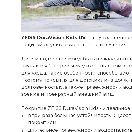
ZEISS DuraVision Kids UV
- это упрочненно
защитой от ультрафиолетового излучения.
Дети и подростки могут быть неаккуратны 
пачкаются быстрее, чем у взрослых, при эт
для ухода. Такие особенности способствую
Поэтому покрытия для детских линз должн
долговечностью, а также грязе-, жиро- и 
зрение и прекрасный внешний вид.
Покрытие ZEISS DuraVision Kids - идеальн
в три раза большая устойчивость к цар
покрытием
длительное грязе-, жиро- и водоотталки