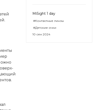
MiSight 1 day
детей
ей.
#Контактные линзы
#Детские очки
10 сен 2024
менты
змер
можно
оверх-
ащающий
нтов.
вал