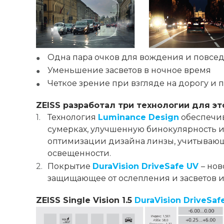
Одна пара очков для вождения и повсе
Уменьшение засветов в ночное время
Четкое зрение при взгляде на дорогу и
ZEISS разработал три технологии для эт
Технология
Luminance
Design
обеспечив
сумерках, улучшенную бинокулярность и
оптимизации дизайна линзы, учитывающ
освещенности.
Покрытие
DuraVision
DriveSafe UV
– но
защищающее от ослепления и засветов и
ZEISS Single Vision 1.5
DuraVision DriveSaf