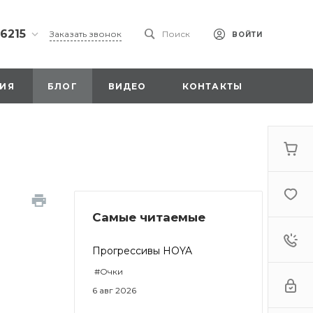
 6215
Заказать звонок
Поиск
ВОЙТИ
ская
ИЯ
БЛОГ
ВИДЕО
КОНТАКТЫ
ы со
00
Самые читаемые
. 18,
а
стка»
Прогрессивы HOYA
#Очки
6 авг 2026