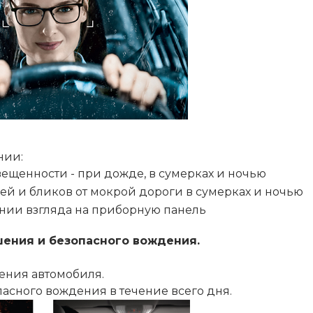
+7 (926) 092 4274
г. Королёв, пр-т
Космонавтов, д.15, 
"САТУРН", 1 этаж, пом
(0-9)
Пн-Пт: 10:00-19:45
Сб: 10:00-19:30
Вс: 10:00-19:00
1 мая: 10:00-19:00
9 мая: 10:00-19:00
нии:
ещенности - при дожде, в сумерках и ночью
ей и бликов от мокрой дороги в сумерках и ночью
нии взгляда на приборную панель
шения и безопасного вождения.
ения автомобиля.
асного вождения в течение всего дня.