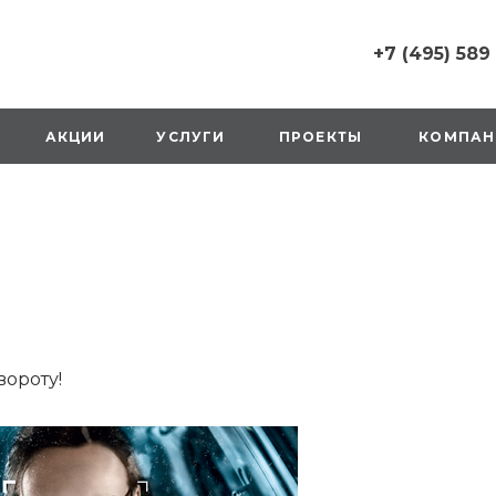
+7 (495) 589
+7 (495) 589 6215
г. Москва, Русаков
АКЦИИ
УСЛУГИ
ПРОЕКТЫ
КОМПАН
ул., д.1, вход с улиц
стороны ТТК
Пн-Вс: 10:00-20:00
1 мая: выходной
2,3,4 мая: 10:00-19:
8 мая: выходной
9 мая: выходной
+7 (925) 014 6485
г. Москва,
Вешняковская ул., д
оранжевая вывеск
вороту!
напротив «Перекре
на 1 этаже
Пн-Вс: 10:00-20:30
1 мая: 10:00-19:00
9 мая: 10:00-19:00