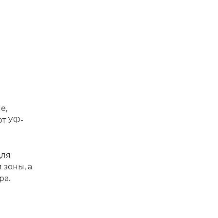
е,
от УФ-
для
зоны, а
ра.