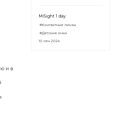
MiSight 1 day
#Контактные линзы
#Детские очки
10 сен 2024
ю и в
й
и