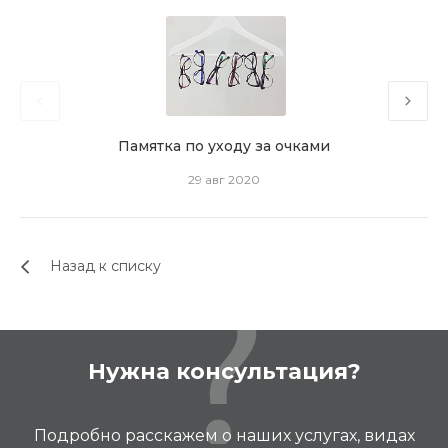
Памятка по уходу за очками
Ч
29 авг 2020
Назад к списку
Нужна консультация?
Подробно расскажем о наших услугах, видах