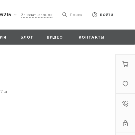
 6215
Заказать звонок
Поиск
ВОЙТИ
ская
ИЯ
БЛОГ
ВИДЕО
КОНТАКТЫ
ы со
00
 7 шт
. 18,
а
стка»