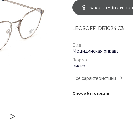
Заказать (при на
+7 (926) 092 4274
г. Королёв, пр-т
Космонавтов, д.15, 
"САТУРН", 1 этаж, пом
LEOSOFF DB1024 C3
(0-9)
Пн-Пт: 10:00-19:45
Сб: 10:00-19:30
Вс: 10:00-19:00
Вид
1 мая: 10:00-19:00
Медицинская оправа
9 мая: 10:00-19:00
Форма
Киска
Все характеристики
Способы оплаты