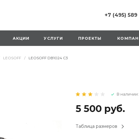
+7 (495) 589
+7 (495) 589 6215
г. Москва, Русаков
АКЦИИ
УСЛУГИ
ПРОЕКТЫ
КОМПАН
ул., д.1, вход с улиц
стороны ТТК
Пн-Вс: 10:00-20:00
LEOSOFF
/
LEOSOFF DB1024 C3
1 мая: выходной
2,3,4 мая: 10:00-19:
8 мая: выходной
9 мая: выходной
+7 (925) 014 6485
В наличии:
г. Москва,
Вешняковская ул., д
оранжевая вывеск
5 500 руб.
напротив «Перекре
на 1 этаже
Пн-Вс: 10:00-20:30
Таблица размеров
1 мая: 10:00-19:00
9 мая: 10:00-19:00