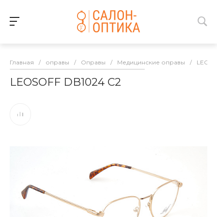
Главная
/
оправы
/
Оправы
/
Медицинские оправы
/
LEOSO
LEOSOFF DB1024 C2