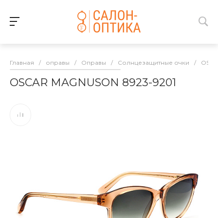
Главная
/
оправы
/
Оправы
/
Солнцезащитные очки
/
OSC
OSCAR MAGNUSON 8923-9201