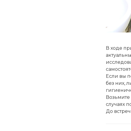
В ходе пр
актуальны
исследова
самостоят
Если вы п
без них, 
гигиениче
Возьмите 
случаях п
До встреч