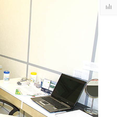
ТЦ
. IV-