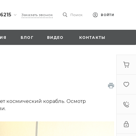
 6215
Заказать звонок
Поиск
ВОЙТИ
ская
ИЯ
БЛОГ
ВИДЕО
КОНТАКТЫ
ы со
00
. 18,
ает космический корабль. Осмотр
а
стка»
и.