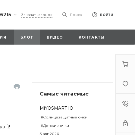
 6215
Заказать звонок
Поиск
ВОЙТИ
ская
ИЯ
БЛОГ
ВИДЕО
КОНТАКТЫ
ы со
00
Самые читаемые
. 18,
а
стка»
MiYOSMART IQ
#Солнцезащитные очки
#Детские очки
эт)!
3 авг 2026