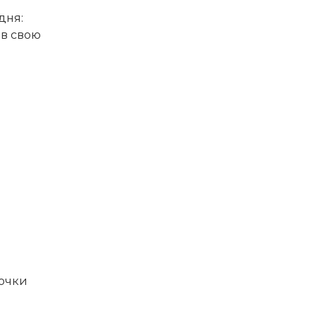
дня:
 в свою
 очки