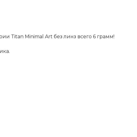
+7 (926) 092 4274
г. Королёв, пр-т
Космонавтов, д.15, 
"САТУРН", 1 этаж, пом
(0-9)
ии Titan Minimal Art без линз всего 6 грамм!
Пн-Пт: 10:00-19:45
Сб: 10:00-19:30
Вс: 10:00-19:00
ика.
1 мая: 10:00-19:00
9 мая: 10:00-19:00