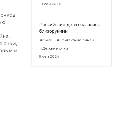
10 сен 2024
очков,
ную
Российские дети оказались
близорукими
йна,
#Очки
#Контактные линзы
е очки,
#Детские очки
ковым и
9 сен 2024