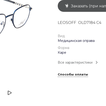
Заказать (при на
+7 (926) 092 4274
г. Королёв, пр-т
Космонавтов, д.15, 
"САТУРН", 1 этаж, пом
LEOSOFF OLD7184 C4
(0-9)
Пн-Пт: 10:00-19:45
Сб: 10:00-19:30
Вс: 10:00-19:00
Вид
1 мая: 10:00-19:00
Медицинская оправа
9 мая: 10:00-19:00
Форма
Каре
Все характеристики
Способы оплаты