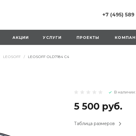
+7 (495) 589
+7 (495) 589 6215
г. Москва, Русаков
АКЦИИ
УСЛУГИ
ПРОЕКТЫ
КОМПАН
ул., д.1, вход с улиц
стороны ТТК
Пн-Вс: 10:00-20:00
LEOSOFF
/
LEOSOFF OLD7184 C4
1 мая: выходной
2,3,4 мая: 10:00-19:
8 мая: выходной
9 мая: выходной
+7 (925) 014 6485
В наличии:
г. Москва,
Вешняковская ул., д
оранжевая вывеск
5 500 руб.
напротив «Перекре
на 1 этаже
Пн-Вс: 10:00-20:30
Таблица размеров
1 мая: 10:00-19:00
9 мая: 10:00-19:00