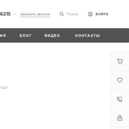
 6215
Заказать звонок
Поиск
ВОЙТИ
ская
ИЯ
БЛОГ
ВИДЕО
КОНТАКТЫ
ы со
00
 1 шт
. 18,
а
стка»