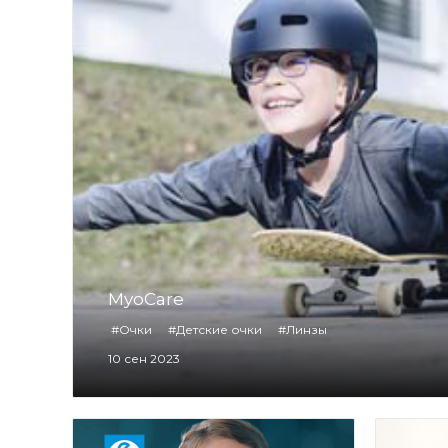
MyoCare
#Очки
#Детские очки
#Линзы
10 сен 2023