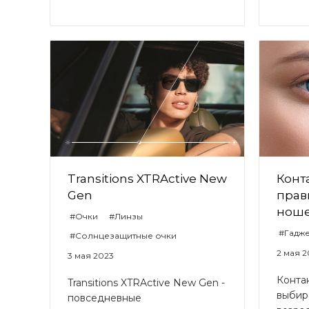
Transitions XTRActive New
Конт
Gen
прав
нош
#Очки
#Линзы
#Гадж
#Солнцезащитные очки
2 мая 
3 мая 2023
Конта
Transitions XTRAсtive New Gen -
выбир
повседневные