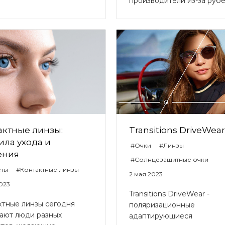
производители из-за рубе
актные линзы:
Transitions DriveWear
ила ухода и
#Очки
#Линзы
ения
#Солнцезащитные очки
еты
#Контактные линзы
2 мая 2023
2023
Transitions DriveWear -
ктные линзы сегодня
поляризационные
ают люди разных
адаптирующиеся