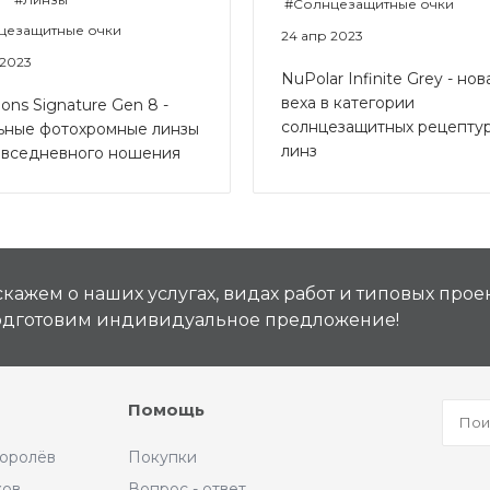
#Солнцезащитные очки
цезащитные очки
24 апр 2023
 2023
NuPolar Infinite Grey - нов
веха в категории
tions Signature Gen 8 -
солнцезащитных рецепту
ьные фотохромные линзы
линз
овседневного ношения
кажем о наших услугах, видах работ и типовых проек
подготовим индивидуальное предложение!
Помощь
Королёв
Покупки
ков
Вопрос - ответ