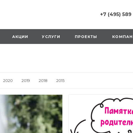
+7 (495) 589
+7 (495) 589 6215
г. Москва, Русаков
АКЦИИ
УСЛУГИ
ПРОЕКТЫ
КОМПАН
ул., д.1, вход с улиц
стороны ТТК
Пн-Вс: 10:00-20:00
1 мая: выходной
2,3,4 мая: 10:00-19:
8 мая: выходной
9 мая: выходной
2020
2019
2018
2015
+7 (925) 014 6485
г. Москва,
Вешняковская ул., д
оранжевая вывеск
напротив «Перекре
на 1 этаже
Пн-Вс: 10:00-20:30
1 мая: 10:00-19:00
9 мая: 10:00-19:00