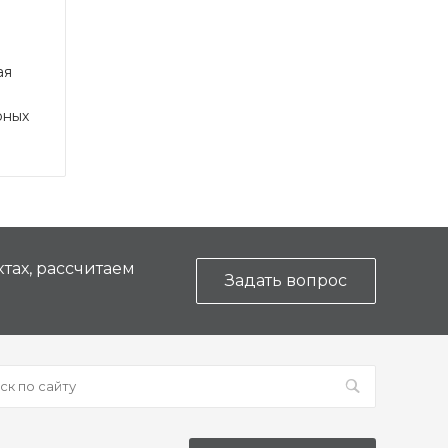
ая
рных
тах, рассчитаем
Задать вопрос