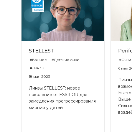
STELLEST
Perif
#Важное
#Детские очки
#Очки
#Линзы
6 мая 
18 мая 2023
Линзы 
возмо
Линзы STELLEST: новое
Быстр
поколение от ESSILOR для
Выше 
замедления прогрессирования
Сильн
миопии у детей
возде