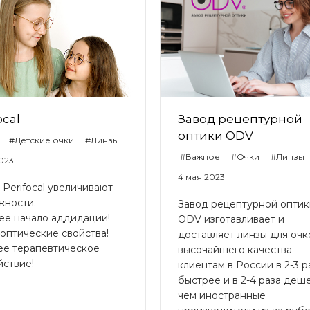
ocal
Завод рецептурной
оптики ODV
#Детские очки
#Линзы
#Важное
#Очки
#Линзы
2023
4 мая 2023
Perifocal увеличивают
жности.
Завод рецептурной оптик
ее начало аддидации!
ODV изготавливает и
оптические свойства!
доставляет линзы для очк
ее терапевтическое
высочайшего качества
йствие!
клиентам в России в 2-3 р
быстрее и в 2-4 раза деш
чем иностранные