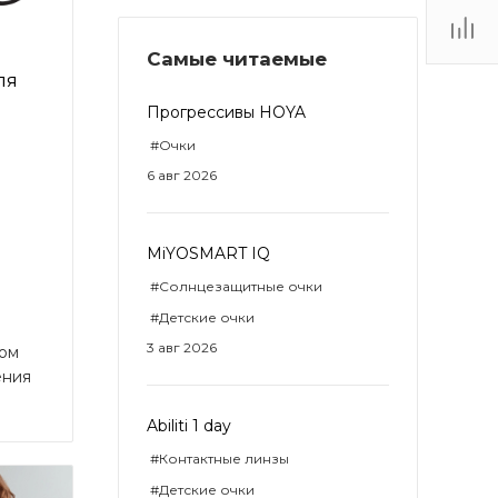
Самые читаемые
ТЦ
ля
. IV-
Прогрессивы HOYA
#Очки
6 авг 2026
MiYOSMART IQ
#Солнцезащитные очки
#Детские очки
3 авг 2026
ом
ения
Abiliti 1 day
#Контактные линзы
#Детские очки