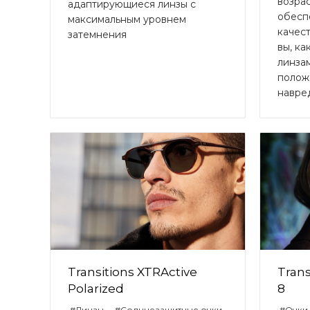
возра
адаптирующиеся линзы c
обесп
максимальным уровнем
качест
затемнения
вы, ка
линза
полож
навред
Transitions XTRActive
Trans
Polarized
8
#Линзы
#Солнцезащитные очки
#Очки