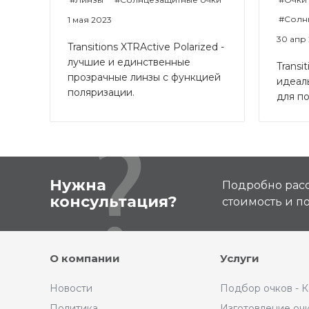
#Солн
1 мая 2023
30 апр
Transitions XTRActive Polarized -
лучшие и единственные
Transi
прозрачные линзы с функцией
идеал
поляризации.
для п
Нужна
Подробно расс
консультация?
стоимость и 
О компании
Услуги
Новости
Подбор очков - 
Политика
Изготовление оч