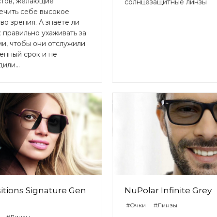
стов, желающие
солнцезащитные линзы
ечить себе высокое
во зрения. А знаете ли
к правильно ухаживать за
ми, чтобы они отслужили
енный срок и не
или...
itions Signature Gen
NuPolar Infinite Grey
#Очки
#Линзы
#Линзы