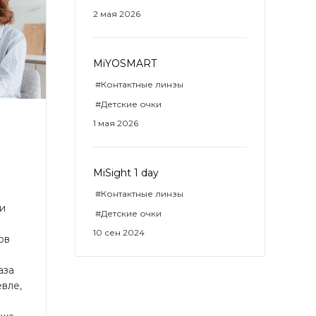
2 мая 2026
MiYOSMART
#Контактные линзы
#Детские очки
1 мая 2026
MiSight 1 day
#Контактные линзы
и
#Детские очки
10 сен 2024
ов
аза
евле,