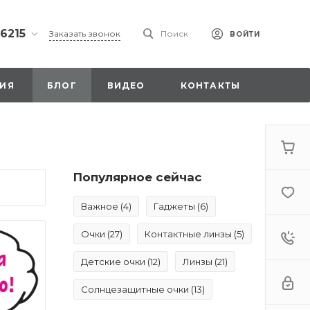
 6215
Заказать звонок
Поиск
ВОЙТИ
ская
ИЯ
БЛОГ
ВИДЕО
КОНТАКТЫ
ы со
00
Популярное сейчас
Важное
(4)
Гаджеты
(6)
. 18,
а
Очки
(27)
Контактные линзы
(5)
стка»
Детские очки
(12)
Линзы
(21)
Солнцезащитные очки
(13)